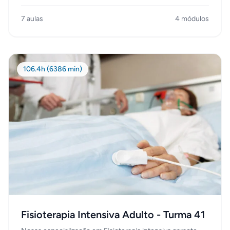
a certificação profissionalizante e acadêmica. Inédito no
Rio de Janeiro, nossos alunos são preparados dentro das
7 aulas
4 módulos
UTIs de grandes hospitais do Rio de Janeiro, em
cumprimento a uma carga horária mínima de 900
horas/aula entre teoria e prática. Entendemos que desta
maneira, baseado na prática clínica, e na vivência do dia a
dia na Unidade de Tratamento Intensivo, estaremos
106.4h (6386 min)
formando profissionais gabaritados para serem
Intensivistas.
Fisioterapia Intensiva Adulto - Turma 41