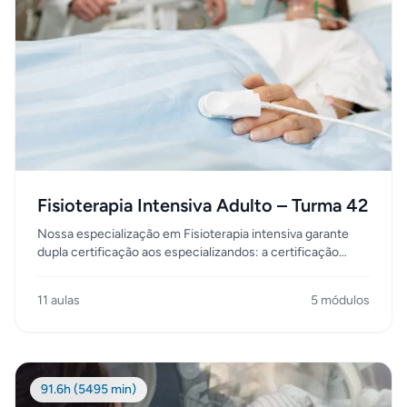
Fisioterapia Intensiva Adulto – Turma 42
Nossa especialização em Fisioterapia intensiva garante
dupla certificação aos especializandos: a certificação
profissionalizante e acadêmica inédita no Rio de Janeiro,
nossos alunos são preparados dentro das UTIs de grandes
11 aulas
5 módulos
hospitais do Rio de Janeiro, em cumprimento a uma carga
horária mínima de 1.000 horas/aula entre teoria e prática.
Entendemos que desta maneira, baseado na prática
clínica, e na vivência do dia a dia na Unidade de Tratamento
Intensivo, estaremos formando profissionais gabaritados
91.6h (5495 min)
para atuarem nos hospitais, com o compromisso de se