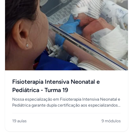
basearem nas boas práticas , pautados em evidência
científica e respeito ao paciente.
Fisioterapia Intensiva Neonatal e
Pediátrica - Turma 19
Nossa especialização em Fisioterapia Intensiva Neonatal e
Pediátrica garante dupla certificação aos especializandos:
a certificação profissionalizante e acadêmica. Inédito no
Rio de Janeiro, nossos alunos são preparados dentro das
19 aulas
9 módulos
UTIs de grandes hospitais do Rio de Janeiro, em
cumprimento a uma carga horária mínima de 900