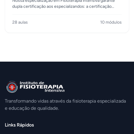
Nossa especialização em Fisioterapia intensiva garante
dupla certificação aos especializandos: a certificação
profissionalizante e acadêmica inédita no Rio de Janeiro,
nossos alunos são preparados dentro das UTIs de grandes
28 aulas
10 módulos
hospitais do Rio de Janeiro, em cumprimento a uma carga
horária mínima de 1.000 horas/aula entre teoria e prática.
Entendemos que desta maneira, baseado na prática
clínica, e na vivência do dia a dia na Unidade de Tratamento
Intensivo, estaremos formando profissionais gabaritados
para atuarem nos hospitais, com o compromisso de se
basearem nas boas práticas , pautados em evidência
científica e respeito ao paciente.
Transformando vidas através da fisioterapia especializada
e educação de qualidade.
Links Rápidos